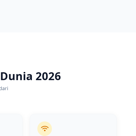
 Dunia 2026
dari