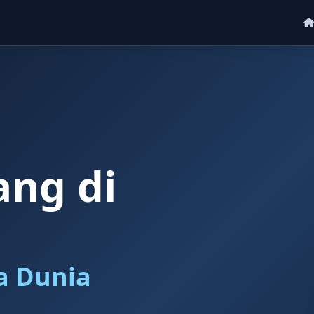
ang di
a Dunia