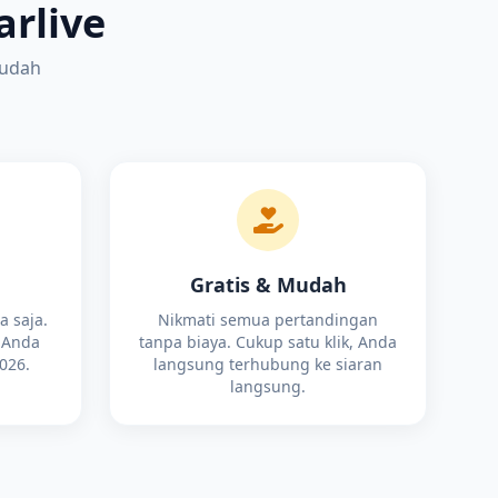
rlive
mudah
Gratis & Mudah
a saja.
Nikmati semua pertandingan
 Anda
tanpa biaya. Cukup satu klik, Anda
026.
langsung terhubung ke siaran
langsung.