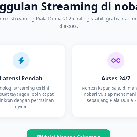
ggulan Streaming di noba
form streaming Piala Dunia 2026 paling stabil, gratis, dan 
diakses.
Latensi Rendah
Akses 24/7
nologi streaming terkini
Nonton kapan saja, di man
uat tayangan lebih cepat
nobarlive siap menemani
sinkron dengan permainan
sepanjang Piala Dunia 2
nyata.