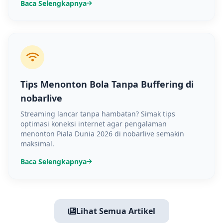
Baca Selengkapnya
Tips Menonton Bola Tanpa Buffering di
nobarlive
Streaming lancar tanpa hambatan? Simak tips
optimasi koneksi internet agar pengalaman
menonton Piala Dunia 2026 di nobarlive semakin
maksimal.
Baca Selengkapnya
Lihat Semua Artikel