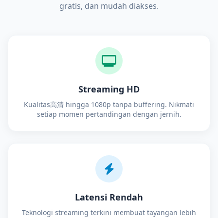
gratis, dan mudah diakses.
Streaming HD
Kualitas高清 hingga 1080p tanpa buffering. Nikmati
setiap momen pertandingan dengan jernih.
Latensi Rendah
Teknologi streaming terkini membuat tayangan lebih