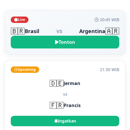
20:45 WIB
Live
🇧🇷
🇦🇷
vs
Brasil
Argentina
Tonton
21:30 WIB
Upcoming
🇩🇪
Jerman
vs
🇫🇷
Prancis
Ingatkan