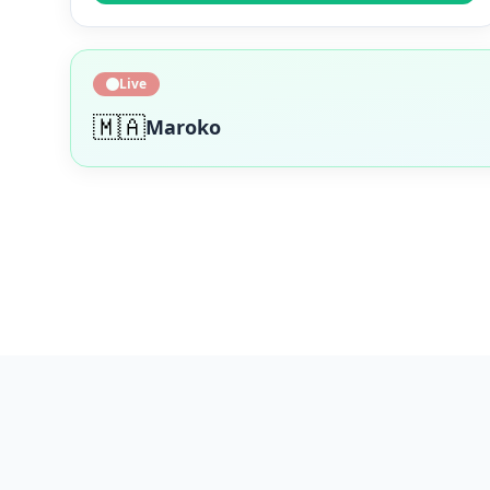
Live
🇲🇦
Maroko