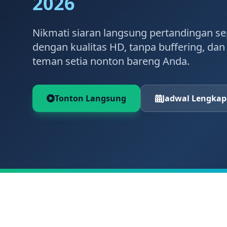
2026
Nikmati siaran langsung pertandingan se
dengan kualitas HD, tanpa buffering, dan 
teman setia nonton bareng Anda.
Tonton Langsung
Jadwal Lengkap