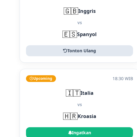
🇬🇧
Inggris
vs
🇪🇸
Spanyol
Tonton Ulang
18:30 WIB
Upcoming
🇮🇹
Italia
vs
🇭🇷
Kroasia
Ingatkan