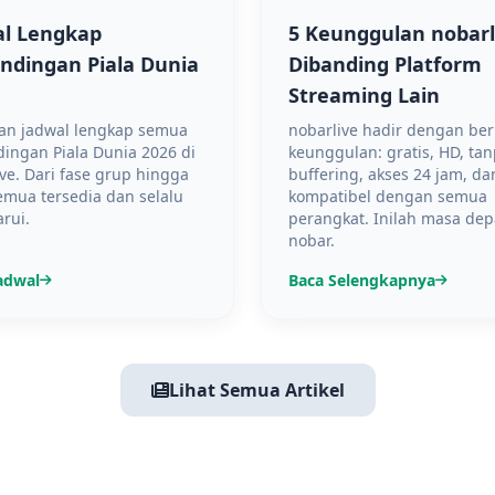
al Lengkap
5 Keunggulan nobarl
ndingan Piala Dunia
Dibanding Platform
Streaming Lain
an jadwal lengkap semua
nobarlive hadir dengan be
dingan Piala Dunia 2026 di
keunggulan: gratis, HD, ta
ve. Dari fase grup hingga
buffering, akses 24 jam, da
semua tersedia dan selalu
kompatibel dengan semua
rui.
perangkat. Inilah masa de
nobar.
Jadwal
Baca Selengkapnya
Lihat Semua Artikel