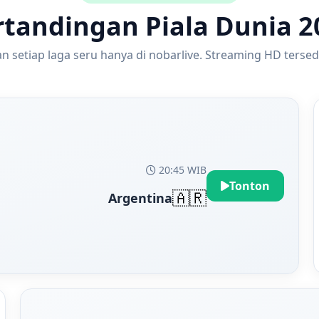
rtandingan Piala Dunia 2
n setiap laga seru hanya di nobarlive. Streaming HD tersed
20:45 WIB
Tonton
🇦🇷
Argentina