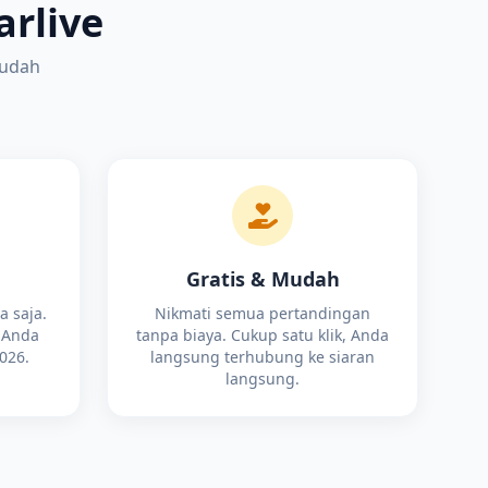
rlive
mudah
Gratis & Mudah
a saja.
Nikmati semua pertandingan
 Anda
tanpa biaya. Cukup satu klik, Anda
026.
langsung terhubung ke siaran
langsung.