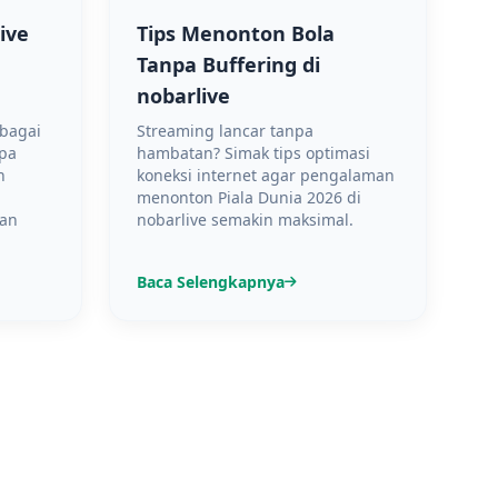
ive
Tips Menonton Bola
Tanpa Buffering di
nobarlive
rbagai
Streaming lancar tanpa
npa
hambatan? Simak tips optimasi
n
koneksi internet agar pengalaman
menonton Piala Dunia 2026 di
pan
nobarlive semakin maksimal.
Baca Selengkapnya