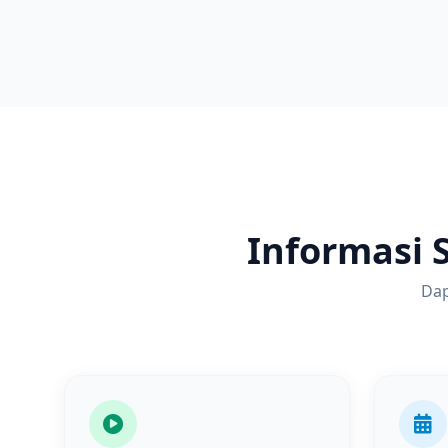
Informasi 
Dap