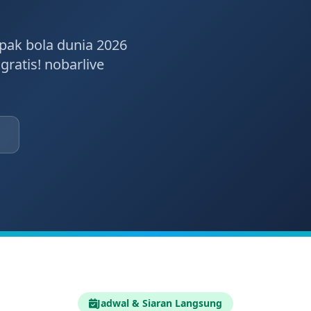
pak bola dunia 2026
gratis! nobarlive
Jadwal & Siaran Langsung