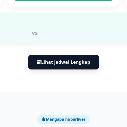
vs
Lihat Jadwal Lengkap
Mengapa nobarlive?