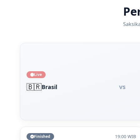
Pe
Saksika
Live
🇧🇷
vs
Brasil
19:00 WIB
Finished