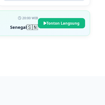
20:00 WIB
Tonton Langsung
🇸🇳
Senegal