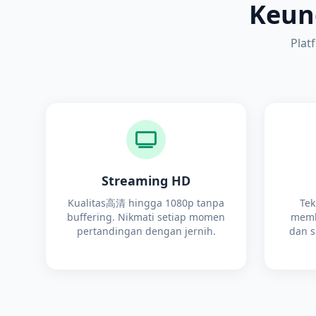
Keun
Plat
Streaming HD
Kualitas高清 hingga 1080p tanpa
Tek
buffering. Nikmati setiap momen
memb
pertandingan dengan jernih.
dan 