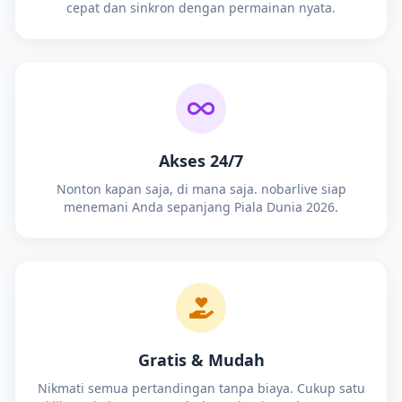
cepat dan sinkron dengan permainan nyata.
Akses 24/7
Nonton kapan saja, di mana saja. nobarlive siap
menemani Anda sepanjang Piala Dunia 2026.
Gratis & Mudah
Nikmati semua pertandingan tanpa biaya. Cukup satu