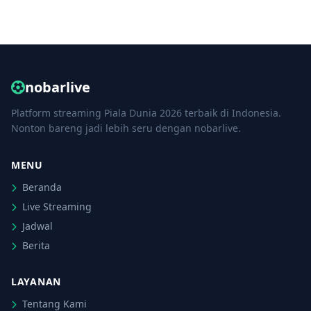
nobarlive
Platform streaming Piala Dunia 2026 terbaik di Indonesia.
Nonton bareng jadi lebih seru dengan nobarlive.
MENU
Beranda
Live Streaming
Jadwal
Berita
LAYANAN
Tentang Kami