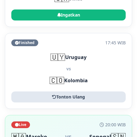
Ingatkan
17:45 WIB
Finished
🇺🇾
Uruguay
vs
🇨🇴
Kolombia
Tonton Ulang
20:00 WIB
Live
🇲🇦
🇸🇳
vs
Maroko
Senegal