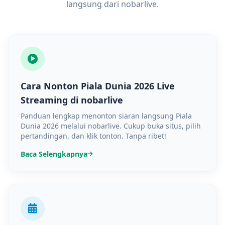
langsung dari nobarlive.
Cara Nonton Piala Dunia 2026 Live
Streaming di nobarlive
Panduan lengkap menonton siaran langsung Piala
Dunia 2026 melalui nobarlive. Cukup buka situs, pilih
pertandingan, dan klik tonton. Tanpa ribet!
Baca Selengkapnya