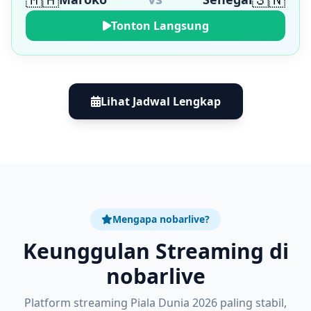
Tonton Langsung
Lihat Jadwal Lengkap
Mengapa nobarlive?
Keunggulan Streaming di
nobarlive
Platform streaming Piala Dunia 2026 paling stabil,