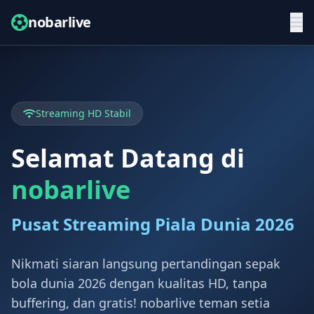
nobarlive
Streaming HD Stabil
Selamat Datang di
nobarlive
Pusat Streaming Piala Dunia 2026
Nikmati siaran langsung pertandingan sepak
bola dunia 2026 dengan kualitas HD, tanpa
buffering, dan gratis! nobarlive teman setia