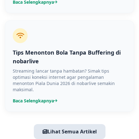
Baca Selengkapnya
Tips Menonton Bola Tanpa Buffering di
nobarlive
Streaming lancar tanpa hambatan? Simak tips
optimasi koneksi internet agar pengalaman
menonton Piala Dunia 2026 di nobarlive semakin
maksimal.
Baca Selengkapnya
Lihat Semua Artikel