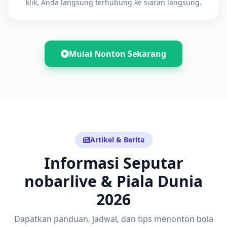
klik, Anda langsung terhubung ke siaran langsung.
Mulai Nonton Sekarang
Artikel & Berita
Informasi Seputar
nobarlive & Piala Dunia
2026
Dapatkan panduan, jadwal, dan tips menonton bola