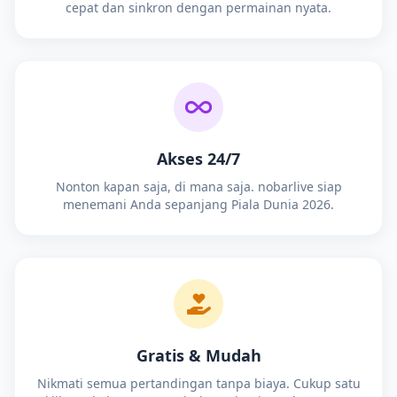
cepat dan sinkron dengan permainan nyata.
Akses 24/7
Nonton kapan saja, di mana saja. nobarlive siap
menemani Anda sepanjang Piala Dunia 2026.
Gratis & Mudah
Nikmati semua pertandingan tanpa biaya. Cukup satu