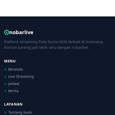
nobarlive
Platform streaming Piala Dunia 2026 terbaik di Indonesia.
Nonton bareng jadi lebih seru dengan nobarlive.
MENU
Beranda
Live Streaming
Jadwal
Berita
LAYANAN
Tentang Kami