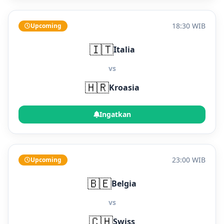
18:30 WIB
Upcoming
🇮🇹
Italia
vs
🇭🇷
Kroasia
Ingatkan
23:00 WIB
Upcoming
🇧🇪
Belgia
vs
🇨🇭
Swiss