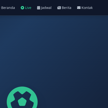
Beranda
Live
Jadwal
Berita
Kontak