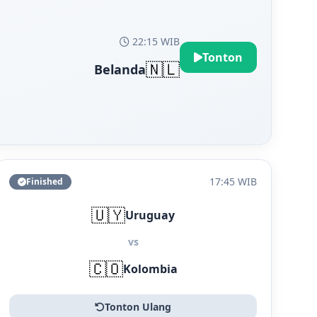
22:15 WIB
Tonton
🇳🇱
Belanda
17:45 WIB
Finished
🇺🇾
Uruguay
vs
🇨🇴
Kolombia
Tonton Ulang