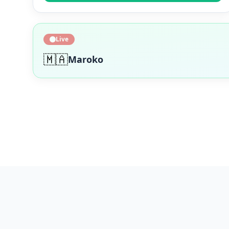
Live
🇲🇦
Maroko