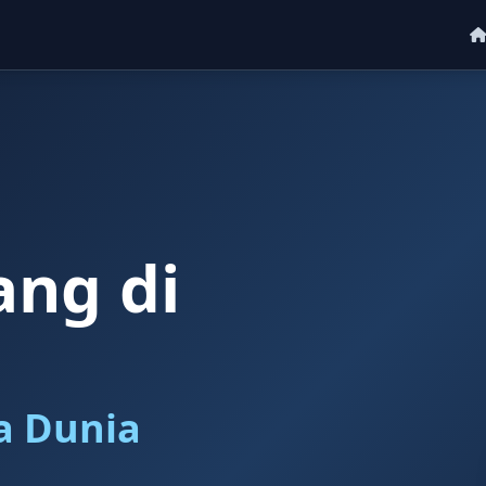
ang di
a Dunia