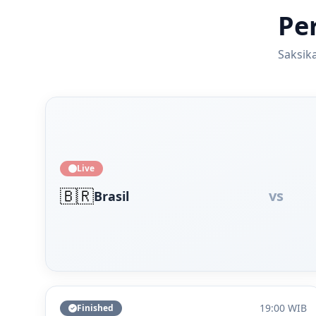
Pe
Saksika
Live
🇧🇷
vs
Brasil
19:00 WIB
Finished