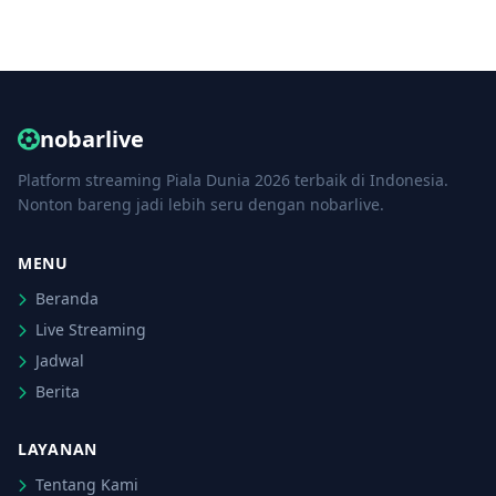
nobarlive
Platform streaming Piala Dunia 2026 terbaik di Indonesia.
Nonton bareng jadi lebih seru dengan nobarlive.
MENU
Beranda
Live Streaming
Jadwal
Berita
LAYANAN
Tentang Kami