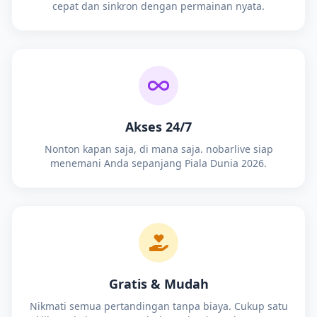
cepat dan sinkron dengan permainan nyata.
Akses 24/7
Nonton kapan saja, di mana saja. nobarlive siap
menemani Anda sepanjang Piala Dunia 2026.
Gratis & Mudah
Nikmati semua pertandingan tanpa biaya. Cukup satu